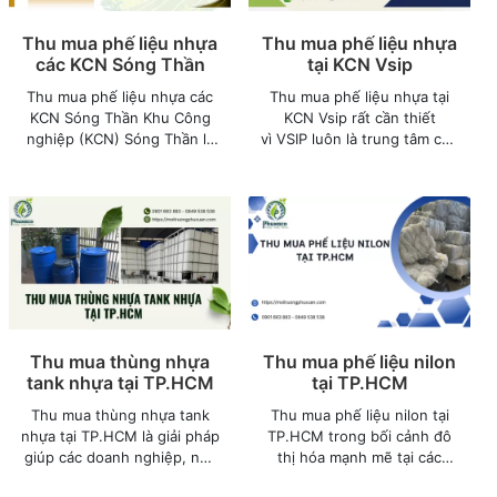
Thu mua phế liệu nhựa
Thu mua phế liệu nhựa
các KCN Sóng Thần
tại KCN Vsip
Thu mua phế liệu nhựa các
Thu mua phế liệu nhựa tại
KCN Sóng Thần Khu Công
KCN Vsip rất cần thiết
nghiệp (KCN) Sóng Thần là
vì VSIP luôn là trung tâm của
một trong những trung tâm
hoạt động sản xuất sôi
sản xuất công nghiệp sầm
động, kéo theo đó là một
uất bậc nhất Bình Dương,
lượng lớn phế liệu, đặc biệt
thu hút hàng trăm doanh
là nhựa.
nghiệp hoạt động trong
nhiều lĩnh vực.
Thu mua thùng nhựa
Thu mua phế liệu nilon
tank nhựa tại TP.HCM
tại TP.HCM
Thu mua thùng nhựa tank
Thu mua phế liệu nilon tại
nhựa tại TP.HCM là giải pháp
TP.HCM trong bối cảnh đô
giúp các doanh nghiệp, nhà
thị hóa mạnh mẽ tại các
xưởng hay hộ gia đình tại
trung tâm kinh tế lớn, việc