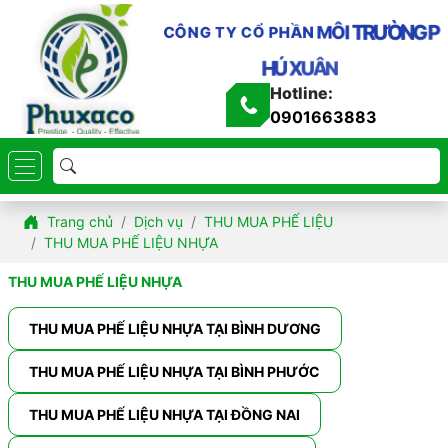
G
N
P
Ờ
Ư
R
T
I
C
Ô
Ô
N
G
M
T
Y
N
Ầ
C
H
Ổ
P
H
Ú
X
U
Â
N
Hotline:
0901663883
Trang chủ
Dịch vụ
THU MUA PHẾ LIỆU
THU MUA PHẾ LIỆU NHỰA
THU MUA PHẾ LIỆU NHỰA
THU MUA PHẾ LIỆU NHỰA TẠI BÌNH DƯƠNG
THU MUA PHẾ LIỆU NHỰA TẠI BÌNH PHƯỚC
THU MUA PHẾ LIỆU NHỰA TẠI ĐỒNG NAI