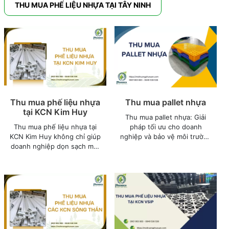
THU MUA PHẾ LIỆU NHỰA TẠI TÂY NINH
Thu mua phế liệu nhựa
Thu mua pallet nhựa
tại KCN Kim Huy
Thu mua pallet nhựa: Giải
Thu mua phế liệu nhựa tại
pháp tối ưu cho doanh
KCN Kim Huy không chỉ giúp
nghiệp và bảo vệ môi trường
doanh nghiệp dọn sạch mặt
Trong hoạt động sản xuất và
bằng, tối ưu chi phí mà còn
vận chuyển hàng hóa, pallet
đảm bảo tuân thủ nghiêm
nhựa đóng vai trò thiết yếu,
ngặt các quy định về bảo vệ
giúp tối ưu hóa không gian
môi trường.
lưu trữ, bảo vệ sản phẩm và
thuận tiện cho việc di
chuyển.