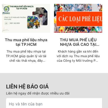
TP.HCM có nhu cầu thanh lý
xử lý rác thải nhựa, đặc biệt
các loại thùng nhựa, tank
là nilon, đang trở thành bài
nhựa cũ thường xuyên phát
toán môi trường cấp bách.
sinh.
Thu mua phế liệu nhựa
THU MUA PHẾ LIỆU
tại TP.HCM
NHỰA GIÁ CAO TẠI
BÌNH DƯƠNG
Thu mua phế liệu nhựa tại
Khách hàng gần xa khi đến
TP.HCM giúp quản lý và tái
với dịch vụ Thu mua phế liệu
chế rác thải nhựa, đây
của Công ty Môi trường Phú
không chỉ là giải pháp bảo
Xuân, chúng tôi cam kết thu
vệ môi trường mà còn mang
mua phế liệu giá cao tận nơi
lại lợi ích kinh tế bền vững
24/7, chính sách chi hoa
cho các doanh nghiệp.
hồng ở mức cao, cung cấp
báo giá phế liệu nhanh
LIÊN HỆ BÁO GIÁ
chóng - chính xác, có đầy
đủ hồ sơ pháp lý, cam kết
Liên hệ ngay để nhận được nhiều ưu đãi
năng lực lớn, nhận hợp đồng
thu mua trọn gói.