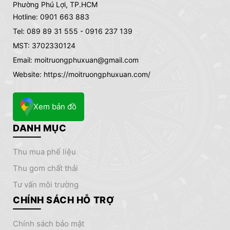
Phường Phú Lợi, TP.HCM
Hotline: 0901 663 883
Tel: 089 89 31 555 - 0916 237 139
MST: 3702330124
Email: moitruongphuxuan@gmail.com
Website: https://moitruongphuxuan.com/
Xem bản đồ
DANH MỤC
thu mua phế liệu
thu gom chất thải
tư vấn môi trường
CHÍNH SÁCH HỖ TRỢ
chính sách bảo mật